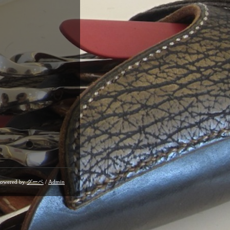
owered by
グーペ
/
Admin