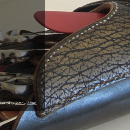
owered by
グーペ
/
Admin