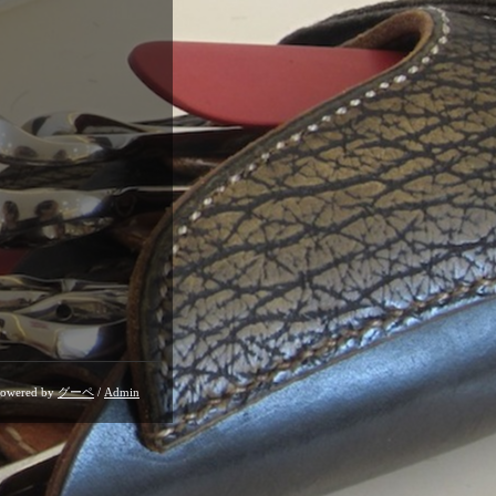
owered by
グーペ
/
Admin