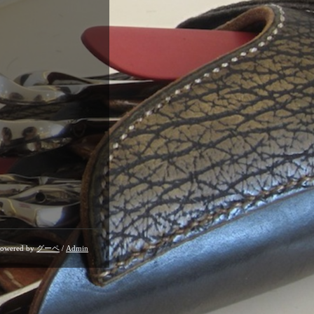
owered by
グーペ
/
Admin