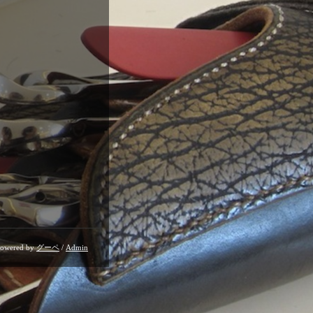
owered by
グーペ
/
Admin