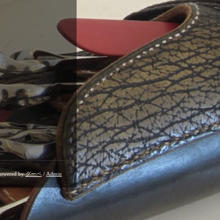
owered by
グーペ
/
Admin