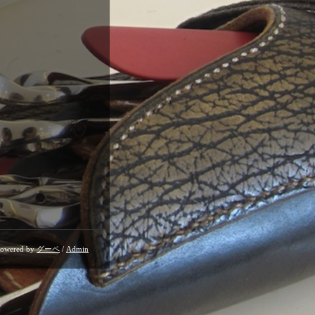
owered by
グーペ
/
Admin