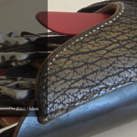
owered by
グーペ
/
Admin