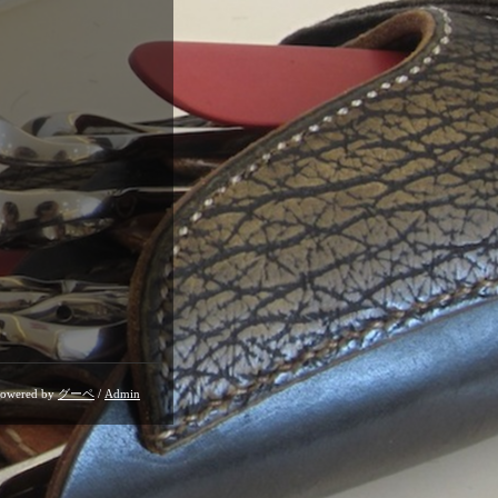
owered by
グーペ
/
Admin