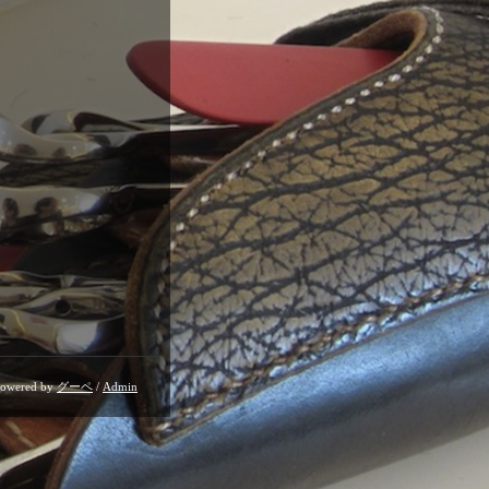
owered by
グーペ
/
Admin