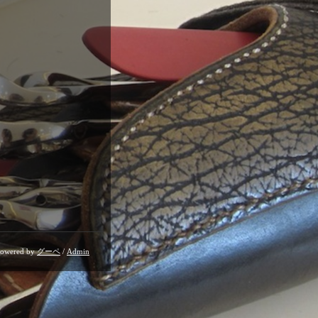
owered by
グーペ
/
Admin