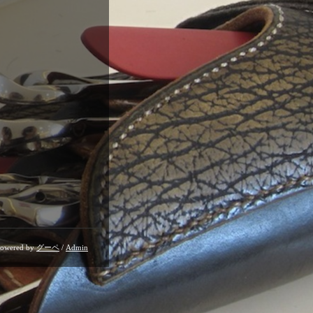
owered by
グーペ
/
Admin