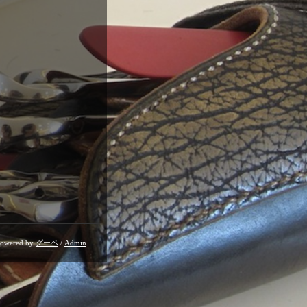
owered by
グーペ
/
Admin