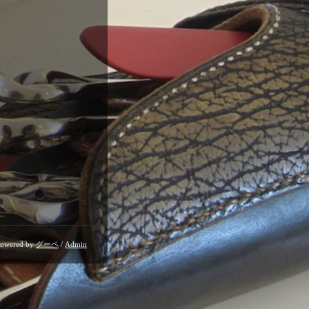
owered by
グーペ
/
Admin