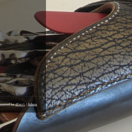
owered by
グーペ
/
Admin