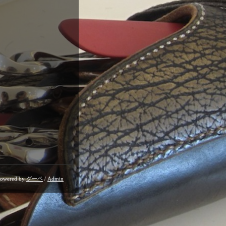
owered by
グーペ
/
Admin