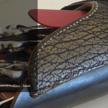
owered by
グーペ
/
Admin