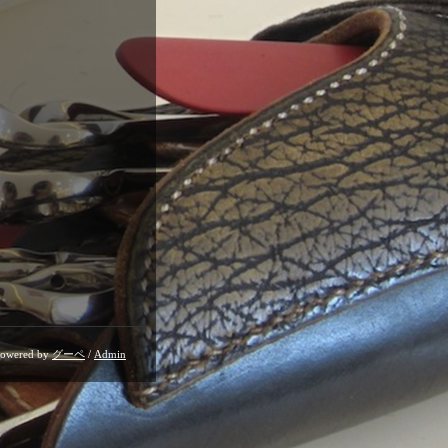
owered by
グーペ
/
Admin